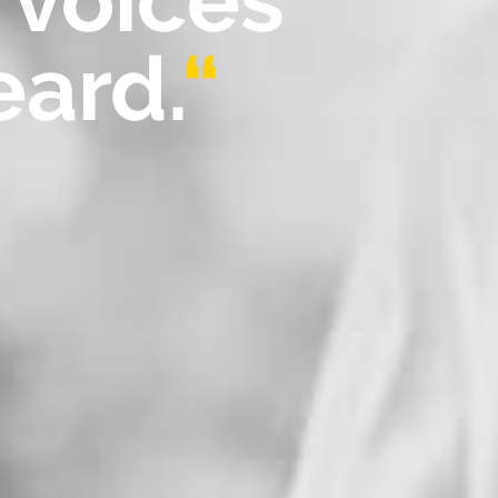
 voices
eard.
“