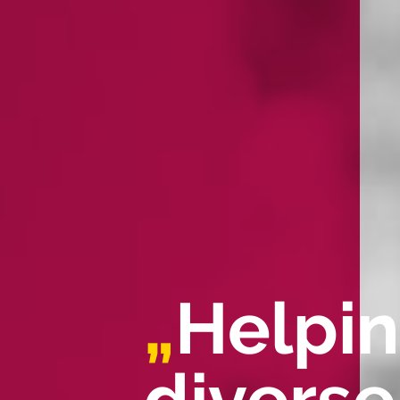
„
Helpi